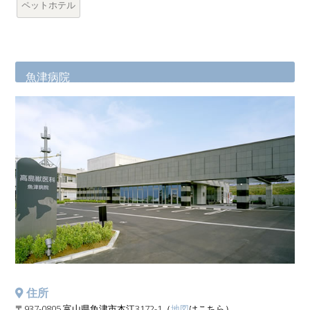
ペットホテル
魚津病院
住所
〒937-0805 富山県魚津市本江3172-1（
地図
はこちら）