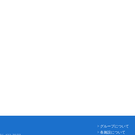
> グループについて
> 各施設について