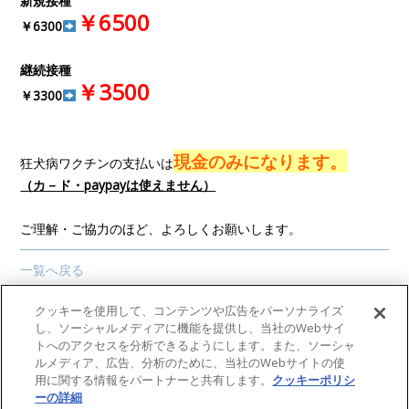
新規接種
￥6500
￥6300
継続接種
￥3500
￥3300
現金のみになります。
狂犬病ワクチンの支払いは
（カ－ド・paypayは使えません）
ご理解・ご協力のほど、よろしくお願いします。
一覧へ戻る
クッキーを使用して、コンテンツや広告をパーソナライズ
し、ソーシャルメディアに機能を提供し、当社のWebサイ
高島獣医科グループ
トへのアクセスを分析できるようにします。また、ソーシャ
ルメディア、広告、分析のために、当社のWebサイトの使
〒939-8214 富山県富山市黒崎605 TEL076-422-7077
用に関する情報をパートナーと共有します。
クッキーポリシ
ーの詳細
(opens in a new tab)
Copyright(C) 高島獣医科グループ. All Rights Reserved.