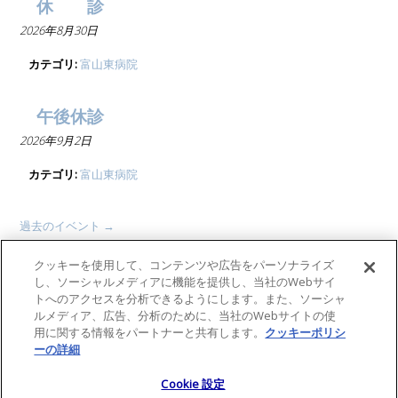
休 診
2026年8月30日
カテゴリ:
富山東病院
午後休診
2026年9月2日
カテゴリ:
富山東病院
過去のイベント
→
クッキーを使用して、コンテンツや広告をパーソナライズ
し、ソーシャルメディアに機能を提供し、当社のWebサイ
高島獣医科グループ
トへのアクセスを分析できるようにします。また、ソーシャ
ルメディア、広告、分析のために、当社のWebサイトの使
〒939-8214 富山県富山市黒崎605 TEL076-422-7077
用に関する情報をパートナーと共有します。
クッキーポリシ
ーの詳細
(opens in a new tab)
Copyright(C) 高島獣医科グループ. All Rights Reserved.
Cookie 設定
Cookie 設定